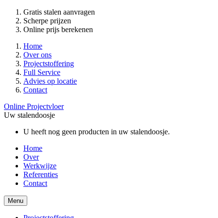
Gratis stalen aanvragen
Scherpe prijzen
Online prijs berekenen
Home
Over ons
Projectstoffering
Full Service
Advies op locatie
Contact
Online Projectvloer
Uw stalendoosje
U heeft nog geen producten in uw stalendoosje.
Home
Over
Werkwijze
Referenties
Contact
Menu
Projectstoffering