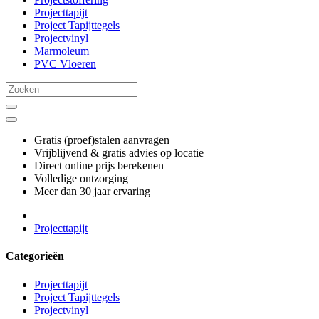
Projecttapijt
Project Tapijttegels
Projectvinyl
Marmoleum
PVC Vloeren
Gratis (proef)stalen aanvragen
Vrijblijvend & gratis advies op locatie
Direct online prijs berekenen
Volledige ontzorging
Meer dan 30 jaar ervaring
Projecttapijt
Categorieën
Projecttapijt
Project Tapijttegels
Projectvinyl