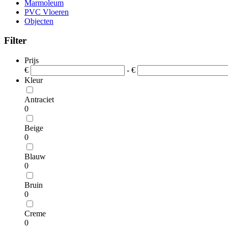
Marmoleum
PVC Vloeren
Objecten
Filter
Prijs
€
- €
Kleur
Antraciet
0
Beige
0
Blauw
0
Bruin
0
Creme
0