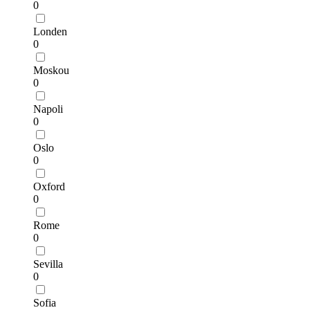
0
Londen
0
Moskou
0
Napoli
0
Oslo
0
Oxford
0
Rome
0
Sevilla
0
Sofia