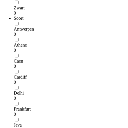
Zwart
0
Soort
Antwerpen
0
Athene
0
Caen
0
Cardiff
0
Delhi
0
Frankfurt
0
Java