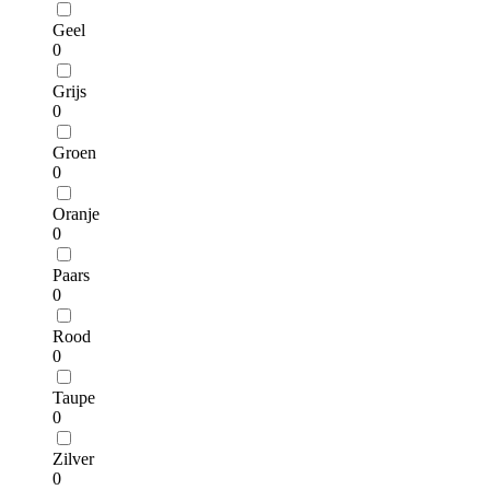
Geel
0
Grijs
0
Groen
0
Oranje
0
Paars
0
Rood
0
Taupe
0
Zilver
0